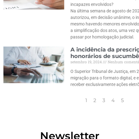
incapazes envolvidos?
Na última semana de agosto de 202
autorizou, em decisão unânime, o inv
mesmo havendo menores envolvidos
a simplificação dos atos, uma vez 
passar por homologação judicial.
A incidência da prescri
honorários de sucumbê
setembro 19, 2024
Nenhum comentá
O Superior Tribunal de Justiça, em 2
migração para o formato digital, e
receber exclusivamente ações eletr
1
2
3
4
5
Newsletter