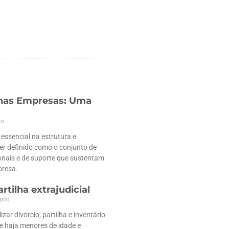
 nas Empresas: Uma
io
ssencial na estrutura e
r definido como o conjunto de
ionais e de suporte que sustentam
presa.
rtilha extrajudicial
rio
zar divórcio, partilha e inventário
e haja menores de idade e