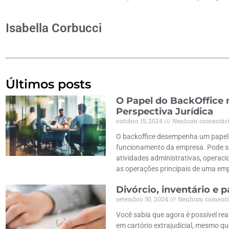
Isabella Corbucci
Últimos posts
O Papel do BackOffice
Perspectiva Jurídica
outubro 15, 2024
Nenhum comentár
O backoffice desempenha um papel e
funcionamento da empresa. Pode se
atividades administrativas, operac
as operações principais de uma em
Divórcio, inventário e pa
setembro 30, 2024
Nenhum comentá
Você sabia que agora é possível reali
em cartório extrajudicial, mesmo qu