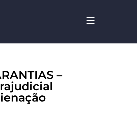
RANTIAS –
ajudicial
lienação