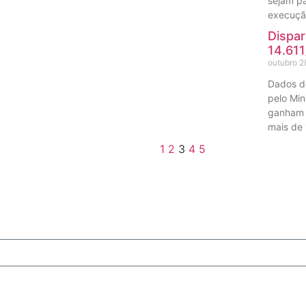
sejam pa
execuçã
Dispar
14.61
outubro 2
Dados do
pelo Min
ganham 
mais de 
1
2
3
4
5