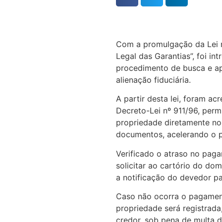
Com a promulgação da Lei 
Legal das Garantias”, foi i
procedimento de busca e ap
alienação fiduciária.
A partir desta lei, foram ac
Decreto-Lei nº 911/96, permi
propriedade diretamente no c
documentos, acelerando o p
Verificado o atraso no pag
solicitar ao cartório do do
a notificação do devedor p
Caso não ocorra o pagament
propriedade será registrad
credor, sob pena de multa 