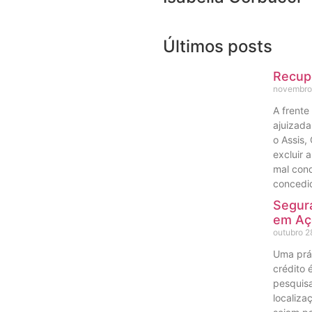
Últimos posts
Recupe
novembro
A frente
ajuizada
o Assis,
excluir 
mal cond
concedid
Segura
em Aç
outubro 2
Uma prá
crédito 
pesquisa
localiza