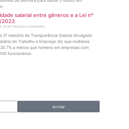
ssíveis de penhora para saldar o débito em
o.
idade salarial entre gêneros e a Lei nº
1/2023
8, 2024
Nenhum comentário
 2º relatório de Transparência Salarial divulgado
istério do Trabalho e Emprego diz que mulheres
20,7% a menos que homens em empresas com
100 funcionários.
enviar