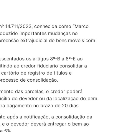
nº 14.711/2023, conhecida como “Marco
ntroduzido importantes mudanças no
reensão extrajudicial de bens móveis com
rescentados os artigos 8º-B a 8º-E ao
tindo ao credor fiduciário consolidar a
artório de registro de títulos e
rocesso de consolidação.
amento das parcelas, o credor poderá
micílio do devedor ou da localização do bem
ara pagamento no prazo de 20 dias.
o após a notificação, a consolidação da
a, e o devedor deverá entregar o bem ao
de 5%.