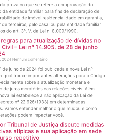
da prova no que se refere a comprovação do
o da entidade familiar para fins de declaração de
abilidade de imóvel residencial dado em garantia,
 de terceiros, pelo casal ou pela entidade familiar
os do art. 3º, V, da Lei n. 8.009/1990.
regras para atualização de dívidas no
o Civil – Lei nº 14.905, de 28 de junho
24
3, 2024
Nenhum comentário
º de julho de 2024 foi publicada a nova Lei nº
a qual trouxe importantes alterações para o Código
specialmente sobre a atualização monetária e
o de juros moratórios nas relações cíveis. Além
 nova lei estabelece a não aplicação da Lei de
Decreto nº 22.626/1933) em determinadas
es. Vamos entender melhor o que mudou e como
terações podem impactar você.
or Tribunal de Justiça discute medidas
ivas atípicas e sua aplicação em sede
urso repetitivo