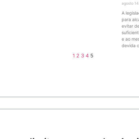
agosto 14
A legisl
para alc
evitar d
suficien
e ao mes
devida c
1
2
3
4
5