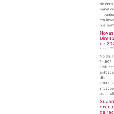
do ônus 
benefíci
impenhor
em favor
nos term
Novas 
Direit
de 20
agosto 2
No dia 1
14.905, 
Civil, e
aplicaçã
disso, a
Usura (
situaçõ
essas al
Superi
execut
de rec